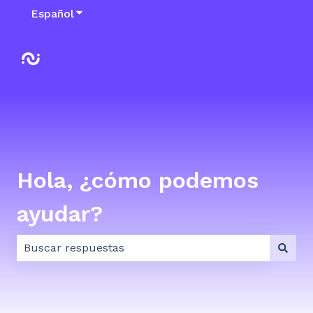
Español
Traducciones de Mostrar submenú de
Default HubSpot Blog
Hola, ¿cómo podemos
ayudar?
No hay sugerencias porque el campo de búsqueda e