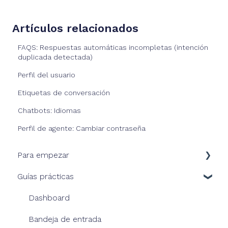
Artículos relacionados
FAQS: Respuestas automáticas incompletas (intención
duplicada detectada)
Perfil del usuario
Etiquetas de conversación
Chatbots: Idiomas
Perfil de agente: Cambiar contraseña
Para empezar
Guías prácticas
Nuestra solución
Consola HiJiffy
Dashboard
Nuestros planes
Bandeja de entrada