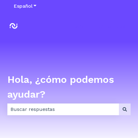
Español
Traducciones de Mostrar submenú de
Default HubSpot Blog
Hola, ¿cómo podemos
ayudar?
No hay sugerencias porque el campo de búsqueda e