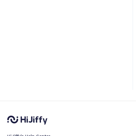
HiJiffy's Help Center