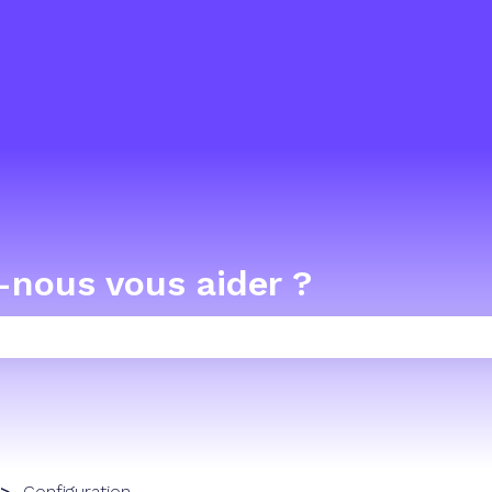
-nous vous aider ?
 champ de recherche est vide.
Configuration