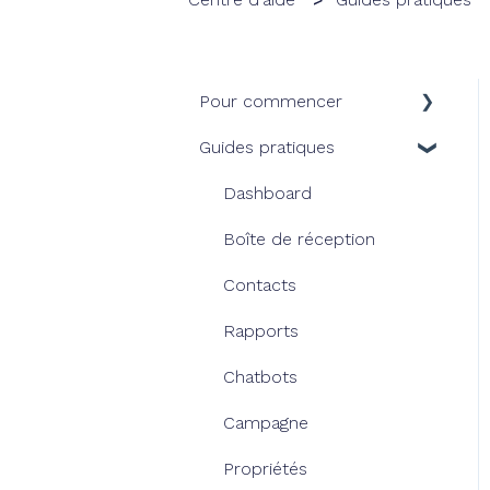
Pour commencer
Guides pratiques
Notre solution
Console HiJiffy
Dashboard
Nos abonnements
Boîte de réception
Nos Chatbots
Contacts
Rapports
Chatbots
Campagne
Propriétés