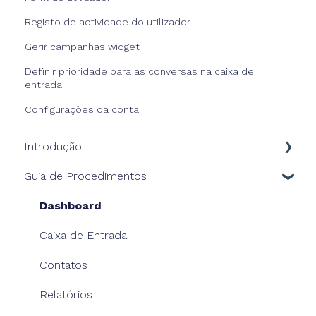
Registo de actividade do utilizador
Gerir campanhas widget
Definir prioridade para as conversas na caixa de
entrada
Configurações da conta
Introdução
Guia de Procedimentos
A nossa solução
Consola HiJiffy
Dashboard
Os nossos planos
Caixa de Entrada
Os nossos chatbots
Contatos
Relatórios