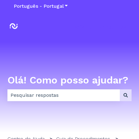
Português - Portugal
Mostrar submenu para traduçõ
Default HubSpot Blog
Olá! Como posso ajudar?
Não existem sugestões porque o campo de pesquisa
Centro de Ajuda
Guia de Procedimentos